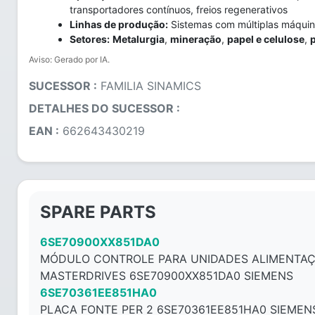
transportadores contínuos, freios regenerativos
Linhas de produção:
Sistemas com múltiplas máquina
Setores:
Metalurgia
,
mineração
,
papel e celulose
,
p
Aviso: Gerado por IA.
SUCESSOR :
FAMILIA SINAMICS
DETALHES DO SUCESSOR :
EAN :
662643430219
SPARE PARTS
6SE70900XX851DA0
MÓDULO CONTROLE PARA UNIDADES ALIMENTAÇ
MASTERDRIVES 6SE70900XX851DA0 SIEMENS
6SE70361EE851HA0
PLACA FONTE PER 2 6SE70361EE851HA0 SIEMEN