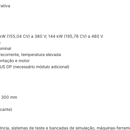
ativa
W (155,04 CV) a 380 V; 144 kW (195,78 CV) a 480 V
a
ominal
ecorrente, temperatura elevada
entação e motor
S DP (necessário módulo adicional)
x 300 mm
cante)
cia, sistemas de teste e bancadas de simulação, máquinas-ferramen