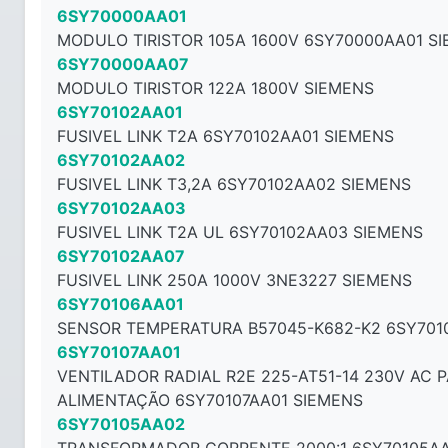
6SY70000AA01
MODULO TIRISTOR 105A 1600V 6SY70000AA01 S
6SY70000AA07
MODULO TIRISTOR 122A 1800V SIEMENS
6SY70102AA01
FUSIVEL LINK T2A 6SY70102AA01 SIEMENS
6SY70102AA02
FUSIVEL LINK T3,2A 6SY70102AA02 SIEMENS
6SY70102AA03
FUSIVEL LINK T2A UL 6SY70102AA03 SIEMENS
6SY70102AA07
FUSIVEL LINK 250A 1000V 3NE3227 SIEMENS
6SY70106AA01
SENSOR TEMPERATURA B57045-K682-K2 6SY701
6SY70107AA01
VENTILADOR RADIAL R2E 225-AT51-14 230V AC 
ALIMENTAÇÃO 6SY70107AA01 SIEMENS
6SY70105AA02