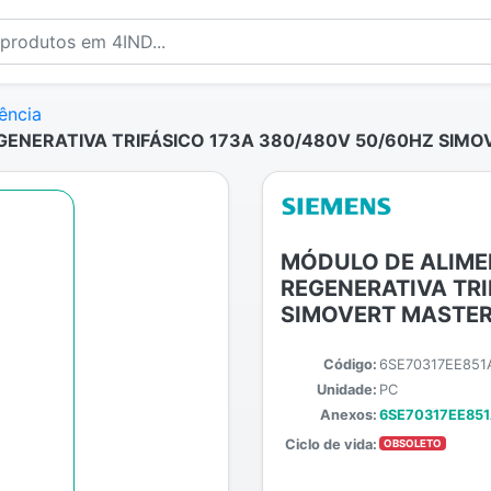
ência
NERATIVA TRIFÁSICO 173A 380/480V 50/60HZ SIMO
MÓDULO DE ALIM
REGENERATIVA TRI
SIMOVERT MASTER
Código:
6SE70317EE851
Unidade:
PC
Anexos:
6SE70317EE851
Ciclo de vida:
OBSOLETO