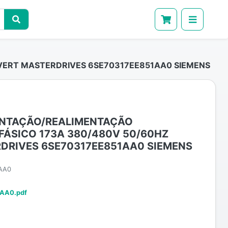
VERT MASTERDRIVES 6SE70317EE851AA0 SIEMENS
ENTAÇÃO/REALIMENTAÇÃO
FÁSICO 173A 380/480V 50/60HZ
DRIVES 6SE70317EE851AA0 SIEMENS
AA0
AA0.pdf