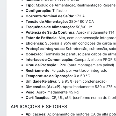
Tipo:
Módulo de Alimentação/Realimentação Regener
Configuração:
Trifásico
Corrente Nominal de Saída:
173 A
Tensão de Alimentação:
380-480 V CA
Frequência de Alimentação:
50/60 Hz
Potência de Saída Contínua:
Aproximadamente 114 k
Fator de Potência:
Alto, com compensação integrad
Eficiência:
Superior a 95% em condições de carga n
Proteções Integradas:
Sobretensão, subtensão, sobr
Conexão:
Terminais de parafuso para cabos de alim
Interface de Comunicação:
Compatível com PROFIBU
Grau de Proteção:
IP20 (para montagem em painel)
Resfriamento:
Forçado por ventilador integrado
Temperatura de Operação:
0 a 50 °C
Umidade Relativa:
5 a 95% (sem condensação)
Dimensões (AxLxP):
Aproximadamente 530 x 275 
Peso:
Aproximadamente 45 kg
Certificações:
CE, UL, cUL (conforme norma do fabri
APLICAÇÕES E SETORES
Aplicações:
Acionamento de motores CA de alta potên