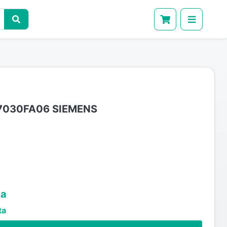
7030FA06 SIEMENS
ta
ta