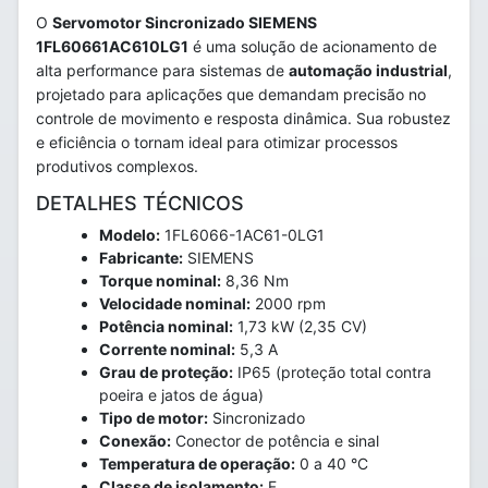
O
Servomotor Sincronizado SIEMENS
1FL60661AC610LG1
é uma solução de acionamento de
alta performance para sistemas de
automação industrial
,
projetado para aplicações que demandam precisão no
controle de movimento e resposta dinâmica. Sua robustez
e eficiência o tornam ideal para otimizar processos
produtivos complexos.
DETALHES TÉCNICOS
Modelo:
1FL6066-1AC61-0LG1
Fabricante:
SIEMENS
Torque nominal:
8,36 Nm
Velocidade nominal:
2000 rpm
Potência nominal:
1,73 kW (2,35 CV)
Corrente nominal:
5,3 A
Grau de proteção:
IP65 (proteção total contra
poeira e jatos de água)
Tipo de motor:
Sincronizado
Conexão:
Conector de potência e sinal
Temperatura de operação:
0 a 40 °C
Classe de isolamento:
F