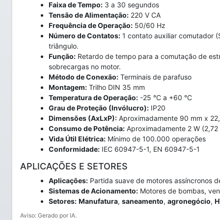
Faixa de Tempo:
3 a 30 segundos
Tensão de Alimentação:
220 V CA
Frequência de Operação:
50/60 Hz
Número de Contatos:
1 contato auxiliar comutador (
triângulo.
Função:
Retardo de tempo para a comutação de estre
sobrecargas no motor.
Método de Conexão:
Terminais de parafuso
Montagem:
Trilho DIN 35 mm
Temperatura de Operação:
-25 °C a +60 °C
Grau de Proteção (Invólucro):
IP20
Dimensões (AxLxP):
Aproximadamente 90 mm x 22
Consumo de Potência:
Aproximadamente 2 W (2,72
Vida Útil Elétrica:
Mínimo de 100.000 operações
Conformidade:
IEC 60947-5-1, EN 60947-5-1
APLICAÇÕES E SETORES
Aplicações:
Partida suave de motores assíncronos de
Sistemas de Acionamento:
Motores de bombas, vent
Setores:
Manufatura
,
saneamento
,
agronegócio
,
H
Aviso: Gerado por IA.