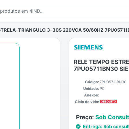
TRELA-TRIANGULO 3-30S 220VCA 50/60HZ 7PU05711
RELE TEMPO ESTR
7PU05711BN30 SI
Código:
7PU05711BN30
Unidade:
PC
Anexos:
Ciclo de vida:
OBSOLETO
Preço:
Sob Consul
Entrega:
Sob consul