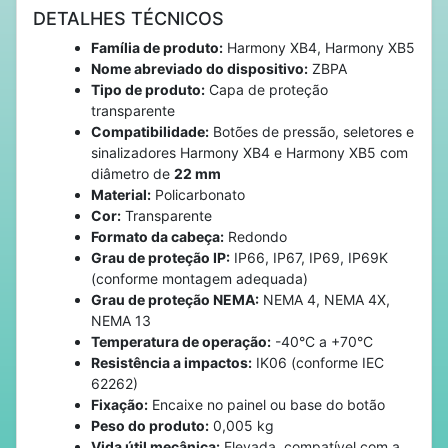
DETALHES TÉCNICOS
Família de produto:
Harmony XB4, Harmony XB5
Nome abreviado do dispositivo:
ZBPA
Tipo de produto:
Capa de proteção
transparente
Compatibilidade:
Botões de pressão, seletores e
sinalizadores Harmony XB4 e Harmony XB5 com
diâmetro de
22 mm
Material:
Policarbonato
Cor:
Transparente
Formato da cabeça:
Redondo
Grau de proteção IP:
IP66, IP67, IP69, IP69K
(conforme montagem adequada)
Grau de proteção NEMA:
NEMA 4, NEMA 4X,
NEMA 13
Temperatura de operação:
-40°C a +70°C
Resistência a impactos:
IK06 (conforme IEC
62262)
Fixação:
Encaixe no painel ou base do botão
Peso do produto:
0,005 kg
Vida útil mecânica:
Elevada, compatível com a