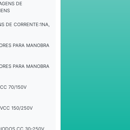
SAGENS DE
MENS
NS DE CORRENTE:1NA,
ORES PARA MANOBRA
ORES PARA MANOBRA
CC 70/150V
0VCC 150/250V
DIODOS CC 30-250V