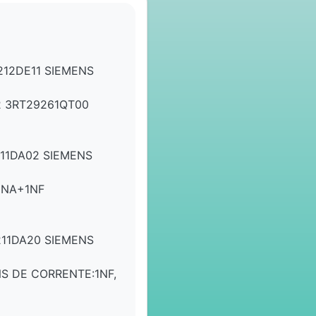
212DE11 SIEMENS
 3RT29261QT00
11DA02 SIEMENS
1NA+1NF
11DA20 SIEMENS
NS DE CORRENTE:1NF,