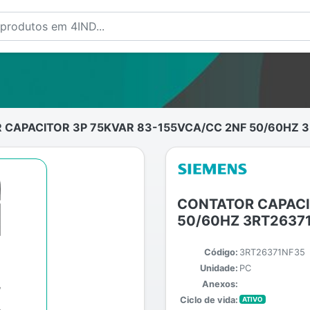
CAPACITOR 3P 75KVAR 83-155VCA/CC 2NF 50/60HZ 
CONTATOR CAPACI
50/60HZ 3RT2637
Código:
3RT26371NF35
Unidade:
PC
Anexos:
Ciclo de vida:
ATIVO