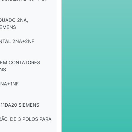
QUADO 2NA,
IEMENS
NTAL 2NA+2NF
 EM CONTATORES
ENS
1NA+1NF
11DA20 SIEMENS
O, DE 3 POLOS PARA