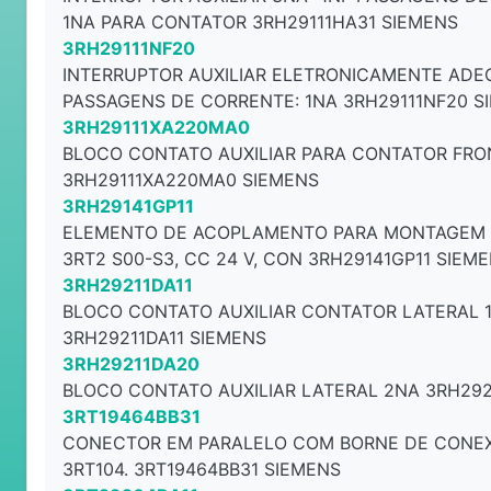
1NA PARA CONTATOR 3RH29111HA31 SIEMENS
3RH29111NF20
INTERRUPTOR AUXILIAR ELETRONICAMENTE ADE
PASSAGENS DE CORRENTE: 1NA 3RH29111NF20 S
3RH29111XA220MA0
BLOCO CONTATO AUXILIAR PARA CONTATOR FRO
3RH29111XA220MA0 SIEMENS
3RH29141GP11
ELEMENTO DE ACOPLAMENTO PARA MONTAGEM
3RT2 S00-S3, CC 24 V, CON 3RH29141GP11 SIEM
3RH29211DA11
BLOCO CONTATO AUXILIAR CONTATOR LATERAL 
3RH29211DA11 SIEMENS
3RH29211DA20
BLOCO CONTATO AUXILIAR LATERAL 2NA 3RH292
3RT19464BB31
CONECTOR EM PARALELO COM BORNE DE CONEXÃ
3RT104. 3RT19464BB31 SIEMENS