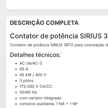
DESCRIÇÃO COMPLETA
Contator de potência SIRIUS 
Contator de potência SIRIUS 3RT2 para comutação 
Detalhes técnicos:
AC-3e/AC-3
95 A
45 kW / 400 V
3 pólos
175-280 V CA/CC
50/60 Hz
com varistor integrado
contatos auxiliares: 1 NA + 1 NF