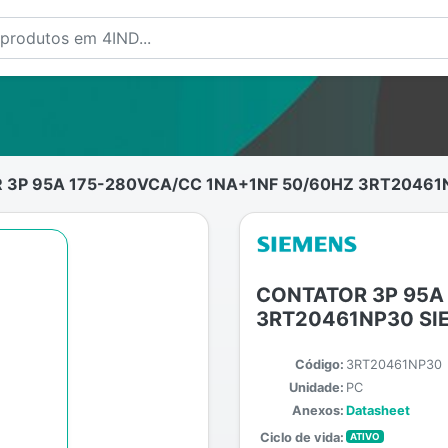
3P 95A 175-280VCA/CC 1NA+1NF 50/60HZ 3RT20461
CONTATOR 3P 95A
3RT20461NP30 SI
Código:
3RT20461NP30
Unidade:
PC
Anexos:
Datasheet
Ciclo de vida:
ATIVO