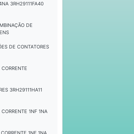
4NA 3RH29111FA40
MBINAÇÃO DE
MENS
ÕES DE CONTATORES
E CORRENTE
RES 3RH29111HA11
 CORRENTE 1NF 1NA
 CORRENTE 1NF 1NA