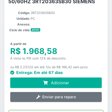
50/60HZ 3RT20363SB30 SIEMENS
Código:
3RT20363SB30
Unidade:
PC
Anexos:
Ciclo de vida:
ATIVO
A partir de
R$ 1.968,58
À vista no PIX com 12% de desconto
ou R$ 2.237,02 em até 12x de R$ 186,42 sem juros
Entrega:
Em até 67 dias
Adicionar
Enviar para reparo