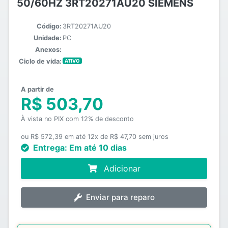
50/60HZ 3RT20271AU20 SIEMENS
Código:
3RT20271AU20
Unidade:
PC
Anexos:
Ciclo de vida:
ATIVO
A partir de
R$ 503,70
À vista no PIX com 12% de desconto
ou R$ 572,39 em até 12x de R$ 47,70 sem juros
Entrega:
Em até 10 dias
Adicionar
Enviar para reparo