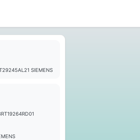
T29245AL21 SIEMENS
3RT19264RD01
IEMENS