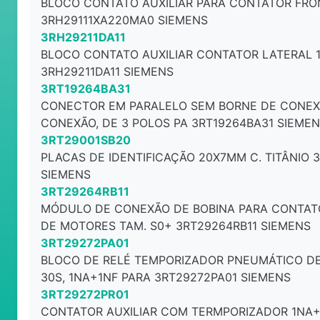
BLOCO CONTATO AUXILIAR PARA CONTATOR FRO
3RH29111XA220MA0 SIEMENS
3RH29211DA11
BLOCO CONTATO AUXILIAR CONTATOR LATERAL 
3RH29211DA11 SIEMENS
3RT19264BA31
CONECTOR EM PARALELO SEM BORNE DE CONEX
CONEXÃO, DE 3 POLOS PA 3RT19264BA31 SIEME
3RT29001SB20
PLACAS DE IDENTIFICAÇÃO 20X7MM C. TITÂNIO 
SIEMENS
3RT29264RB11
MÓDULO DE CONEXÃO DE BOBINA PARA CONTAT
DE MOTORES TAM. S0+ 3RT29264RB11 SIEMENS
3RT29272PA01
BLOCO DE RELÉ TEMPORIZADOR PNEUMÁTICO DE 
30S, 1NA+1NF PARA 3RT29272PA01 SIEMENS
3RT29272PR01
CONTATOR AUXILIAR COM TERMPORIZADOR 1NA+