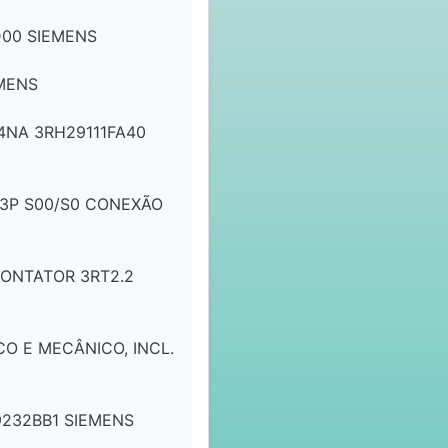
00 SIEMENS
MENS
4NA 3RH29111FA40
 3P S00/S0 CONEXÃO
ONTATOR 3RT2.2
O E MECÂNICO, INCL.
9232BB1 SIEMENS