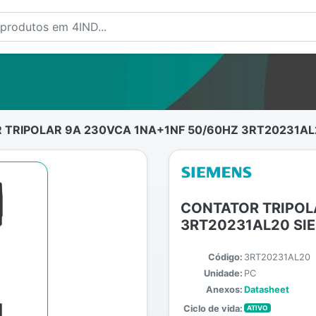
TRIPOLAR 9A 230VCA 1NA+1NF 50/60HZ 3RT20231AL
CONTATOR TRIPOL
3RT20231AL20 SI
Código:
3RT20231AL20
Unidade:
PC
Anexos:
Datasheet
Ciclo de vida:
ATIVO