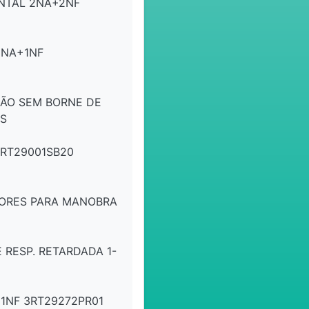
NTAL 2NA+2NF
1NA+1NF
ÃO SEM BORNE DE
NS
3RT29001SB20
ORES PARA MANOBRA
RESP. RETARDADA 1-
1NF 3RT29272PR01