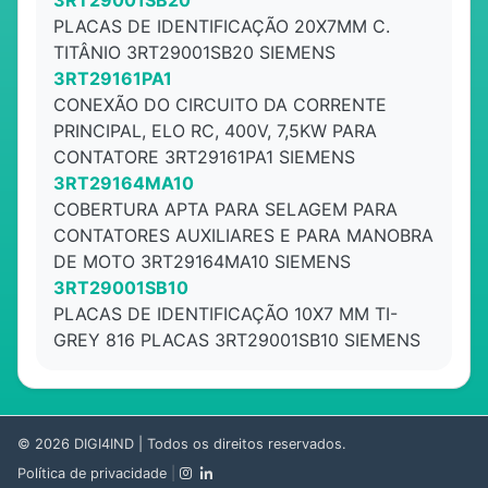
3RT29001SB20
PLACAS DE IDENTIFICAÇÃO 20X7MM C.
TITÂNIO 3RT29001SB20 SIEMENS
3RT29161PA1
CONEXÃO DO CIRCUITO DA CORRENTE
PRINCIPAL, ELO RC, 400V, 7,5KW PARA
CONTATORE 3RT29161PA1 SIEMENS
3RT29164MA10
COBERTURA APTA PARA SELAGEM PARA
CONTATORES AUXILIARES E PARA MANOBRA
DE MOTO 3RT29164MA10 SIEMENS
3RT29001SB10
PLACAS DE IDENTIFICAÇÃO 10X7 MM TI-
GREY 816 PLACAS 3RT29001SB10 SIEMENS
© 2026
DIGI4IND
| Todos os direitos reservados.
Política de privacidade
|