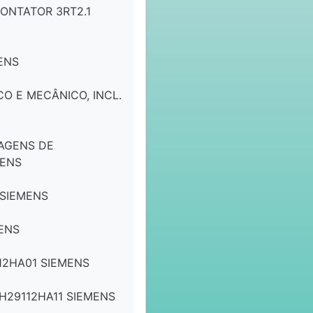
ONTATOR 3RT2.1
ENS
O E MECÂNICO, INCL.
SAGENS DE
MENS
 SIEMENS
MENS
12HA01 SIEMENS
H29112HA11 SIEMENS