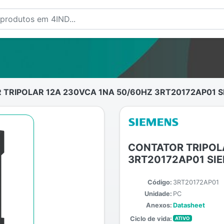
TRIPOLAR 12A 230VCA 1NA 50/60HZ 3RT20172AP01 S
CONTATOR TRIPOL
3RT20172AP01 SI
Código:
3RT20172AP01
Unidade:
PC
Anexos:
Datasheet
Ciclo de vida:
ATIVO