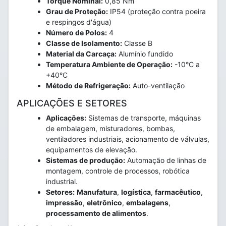
Torque Nominal:
0,85 Nm
Grau de Proteção:
IP54 (proteção contra poeira
e respingos d'água)
Número de Polos:
4
Classe de Isolamento:
Classe B
Material da Carcaça:
Alumínio fundido
Temperatura Ambiente de Operação:
-10°C a
+40°C
Método de Refrigeração:
Auto-ventilação
APLICAÇÕES E SETORES
Aplicações:
Sistemas de transporte, máquinas
de embalagem, misturadores, bombas,
ventiladores industriais, acionamento de válvulas,
equipamentos de elevação.
Sistemas de produção:
Automação de linhas de
montagem, controle de processos, robótica
industrial.
Setores:
Manufatura
,
logística
,
farmacêutico
,
impressão
,
eletrônico
,
embalagens
,
processamento de alimentos
.