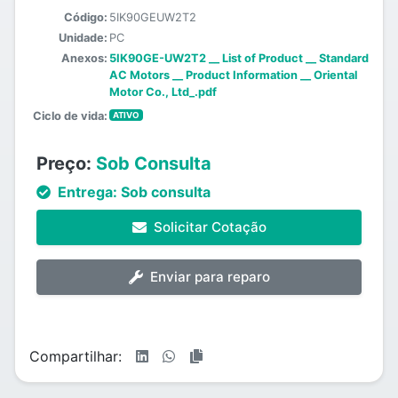
Código:
5IK90GEUW2T2
Unidade:
PC
Anexos:
5IK90GE-UW2T2 __ List of Product __ Standard
AC Motors __ Product Information __ Oriental
Motor Co., Ltd_.pdf
Ciclo de vida:
ATIVO
Preço:
Sob Consulta
Entrega:
Sob consulta
Solicitar Cotação
Enviar para reparo
Compartilhar: