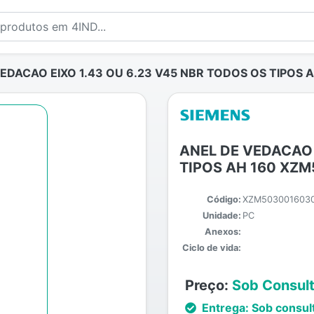
EDACAO EIXO 1.43 OU 6.23 V45 NBR TODOS OS TIPOS
ANEL DE VEDACAO 
TIPOS AH 160 XZ
Código:
XZM5030016030
Unidade:
PC
Anexos:
Ciclo de vida:
Preço:
Sob Consul
Entrega:
Sob consul