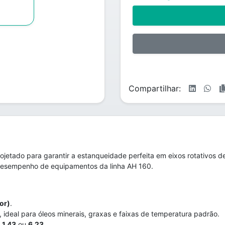
Compartilhar:
jetado para garantir a estanqueidade perfeita em eixos rotativos d
 desempenho de equipamentos da linha AH 160.
or)
.
), ideal para óleos minerais, graxas e faixas de temperatura padrão.
s
1.43
ou
6.23
.