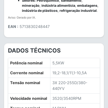
Setores:
Petroquímico
,
saneamento
,
mineração
,
indústria alimentícia
,
embalagens
,
indústria de plásticos
,
refrigeração industrial
.
Aviso: Gerado por IA.
EAN :
5713830248447
DADOS TÉCNICOS
Potência nominal
5,5KW
Corrente nominal
19,2-18,1/11,1-10,5A
Tensão nominal
3X 220-255D/380-
440YV
Velocidade nominal
3520/3540RPM