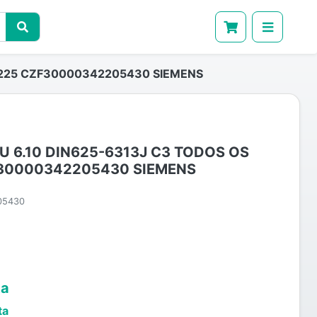
 225 CZF30000342205430 SIEMENS
U 6.10 DIN625-6313J C3 TODOS OS
F30000342205430 SIEMENS
05430
ta
ta