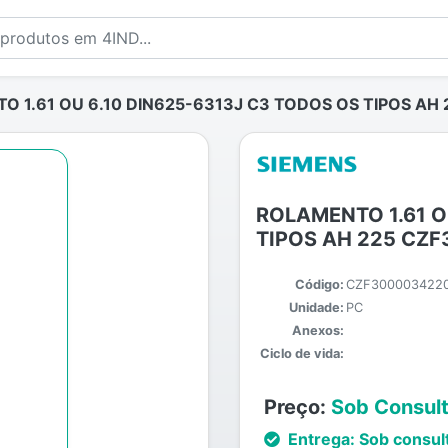
 1.61 OU 6.10 DIN625-6313J C3 TODOS OS TIPOS AH
ROLAMENTO 1.61 O
TIPOS AH 225 CZ
Código:
CZF300003422
Unidade:
PC
Anexos:
Ciclo de vida:
Preço:
Sob Consul
Entrega:
Sob consul