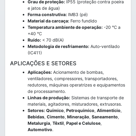
Grau de proteção:
IP55 (proteção contra poeira
e jatos de água)
Forma construtiva:
IMB3 (pé)
Material da carcaça:
Ferro fundido
Temperatura ambiente de operação:
-20 °C a
+40 °C
Ruído:
< 70 dB(A)
Metodologia de resfriamento:
Auto-ventilado
(IC411)
APLICAÇÕES E SETORES
Aplicações:
Acionamento de bombas,
ventiladores, compressores, transportadores,
redutores, máquinas operatrizes e equipamentos
de processamento.
Linhas de produção:
Sistemas de transporte de
materiais, agitadores, misturadores, extrusoras.
Setores:
Químico
,
Petroquímico
,
Alimentício
,
Bebidas
,
Cimento
,
Mineração
,
Saneamento
,
Metalurgia
,
Têxtil
,
Papel e Celulose
,
Automotivo
.