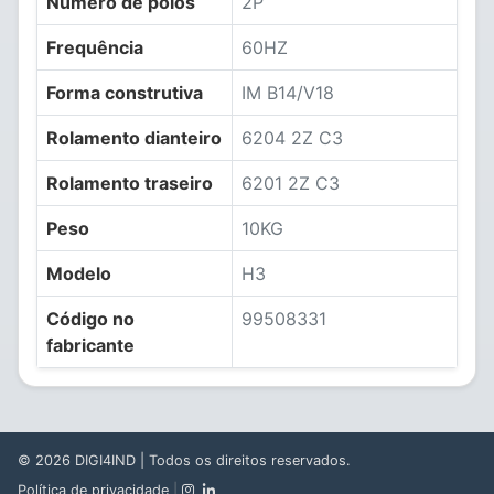
Número de polos
2P
Frequência
60HZ
Forma construtiva
IM B14/V18
Rolamento dianteiro
6204 2Z C3
Rolamento traseiro
6201 2Z C3
Peso
10KG
Modelo
H3
Código no
99508331
fabricante
© 2026
DIGI4IND
| Todos os direitos reservados.
Política de privacidade
|