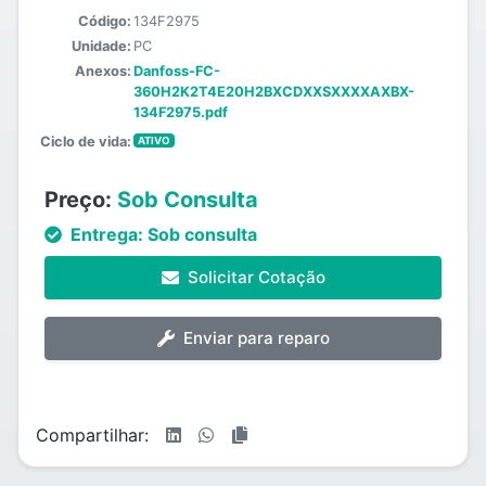
Código:
134F2975
Unidade:
PC
Anexos:
Danfoss-FC-
360H2K2T4E20H2BXCDXXSXXXXAXBX-
134F2975.pdf
Ciclo de vida:
ATIVO
Preço:
Sob Consulta
Entrega:
Sob consulta
Solicitar Cotação
Enviar para reparo
Compartilhar: