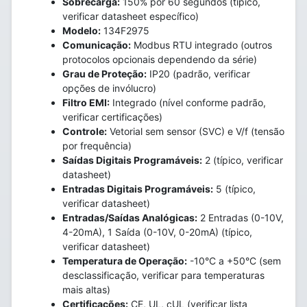
Sobrecarga:
150% por 60 segundos (típico,
verificar datasheet específico)
Modelo:
134F2975
Comunicação:
Modbus RTU integrado (outros
protocolos opcionais dependendo da série)
Grau de Proteção:
IP20 (padrão, verificar
opções de invólucro)
Filtro EMI:
Integrado (nível conforme padrão,
verificar certificações)
Controle:
Vetorial sem sensor (SVC) e V/f (tensão
por frequência)
Saídas Digitais Programáveis:
2 (típico, verificar
datasheet)
Entradas Digitais Programáveis:
5 (típico,
verificar datasheet)
Entradas/Saídas Analógicas:
2 Entradas (0-10V,
4-20mA), 1 Saída (0-10V, 0-20mA) (típico,
verificar datasheet)
Temperatura de Operação:
-10°C a +50°C (sem
desclassificação, verificar para temperaturas
mais altas)
Certificações:
CE, UL, cUL (verificar lista