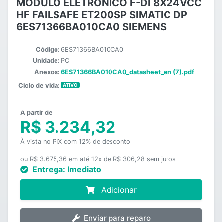
MÓDULO ELETRÔNICO F-DI 8X24VCC
HF FAILSAFE ET200SP SIMATIC DP
6ES71366BA010CA0 SIEMENS
Código:
6ES71366BA010CA0
Unidade:
PC
Anexos:
6ES71366BA010CA0_datasheet_en (7).pdf
Ciclo de vida:
ATIVO
A partir de
R$ 3.234,32
À vista no PIX com 12% de desconto
ou R$ 3.675,36 em até 12x de R$ 306,28 sem juros
Entrega:
Imediato
Adicionar
Enviar para reparo