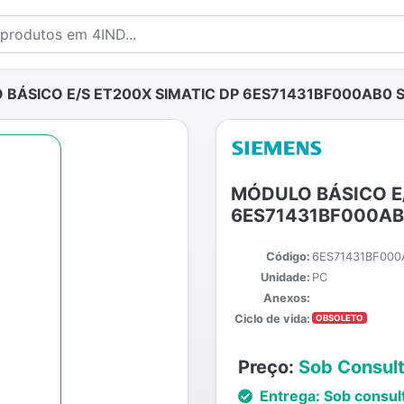
BÁSICO E/S ET200X SIMATIC DP 6ES71431BF000AB0 
MÓDULO BÁSICO E/
6ES71431BF000AB
Código:
6ES71431BF000
Unidade:
PC
Anexos:
Ciclo de vida:
OBSOLETO
Preço:
Sob Consul
Entrega:
Sob consul