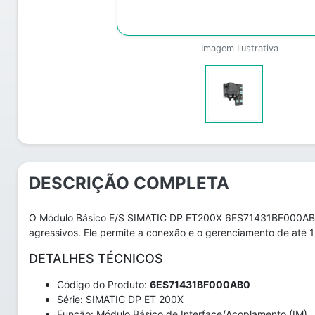
Imagem Ilustrativa
DESCRIÇÃO COMPLETA
O Módulo Básico E/S SIMATIC DP ET200X 6ES71431BF000AB0 d
agressivos. Ele permite a conexão e o gerenciamento de até 
DETALHES TÉCNICOS
Código do Produto:
6ES71431BF000AB0
Série: SIMATIC DP ET 200X
Função: Módulo Básico de Interface/Acoplamento (IM)