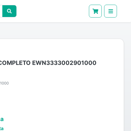
 COMPLETO EWN3333002901000
1000
ta
ta