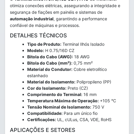
otimiza conexões elétricas, assegurando a integridade e
segurança de fiações em painéis e sistemas de
automação industrial
, garantindo a performance
confiável de máquinas e processos.
DETALHES TÉCNICOS
Tipo de Produto:
Terminal Ilhós Isolado
Modelo:
H 0.75/16D CZ
Bitola do Cabo (AWG):
18 AWG
Bitola do Cabo (mm²):
0,75 mm²
Material do Condutor:
Cobre eletrolítico
estanhado
Material do Isolamento:
Polipropileno (PP)
Cor do Isolamento:
Preto (CZ)
Comprimento do Terminal:
16 mm
Temperatura Máxima de Operação:
+105 °C
Tensão Nominal de Isolamento:
750 V
Compatibilidade:
Para um único fio
Certificações:
UL, cULus, CSA, VDE, RoHS
APLICAÇÕES E SETORES