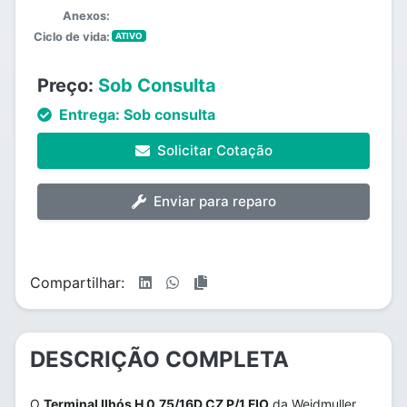
Anexos:
Ciclo de vida:
ATIVO
Preço:
Sob Consulta
Entrega:
Sob consulta
Solicitar Cotação
Enviar para reparo
Compartilhar:
DESCRIÇÃO COMPLETA
O
Terminal Ilhós H 0.75/16D CZ P/1 FIO
da Weidmuller