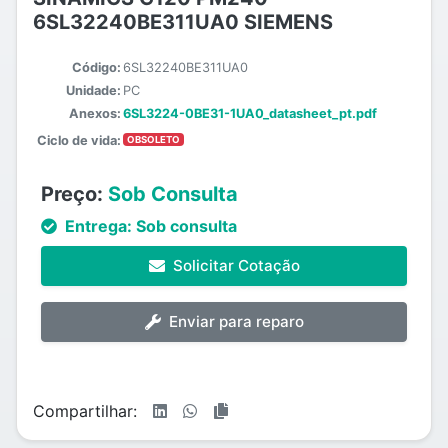
6SL32240BE311UA0 SIEMENS
Código:
6SL32240BE311UA0
Unidade:
PC
Anexos:
6SL3224-0BE31-1UA0_datasheet_pt.pdf
Ciclo de vida:
OBSOLETO
Preço:
Sob Consulta
Entrega:
Sob consulta
Solicitar Cotação
Enviar para reparo
Compartilhar: