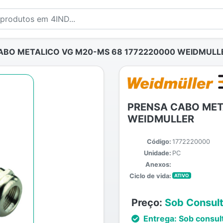
ABO METALICO VG M20-MS 68 1772220000 WEIDMULL
PRENSA CABO MET
WEIDMULLER
Código:
1772220000
Unidade:
PC
Anexos:
Ciclo de vida:
ATIVO
Preço:
Sob Consul
Entrega:
Sob consul