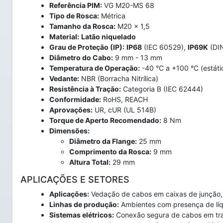
Referência PIM:
VG M20-MS 68
Tipo de Rosca:
Métrica
Tamanho da Rosca:
M20 x 1,5
Material:
Latão niquelado
Grau de Proteção (IP):
IP68
(IEC 60529),
IP69K
(DI
Diâmetro do Cabo:
9 mm - 13 mm
Temperatura de Operação:
-40 °C a +100 °C (estáti
Vedante:
NBR (Borracha Nitrílica)
Resistência à Tração:
Categoria B (IEC 62444)
Conformidade:
RoHS, REACH
Aprovações:
UR, cUR (UL 514B)
Torque de Aperto Recomendado:
8 Nm
Dimensões:
Diâmetro da Flange:
25 mm
Comprimento da Rosca:
9 mm
Altura Total:
29 mm
APLICAÇÕES E SETORES
Aplicações:
Vedação de cabos em caixas de junção, pa
Linhas de produção:
Ambientes com presença de líqu
Sistemas elétricos:
Conexão segura de cabos em tra