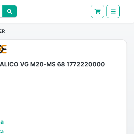
ER
ALICO VG M20-MS 68 1772220000
ta
ta