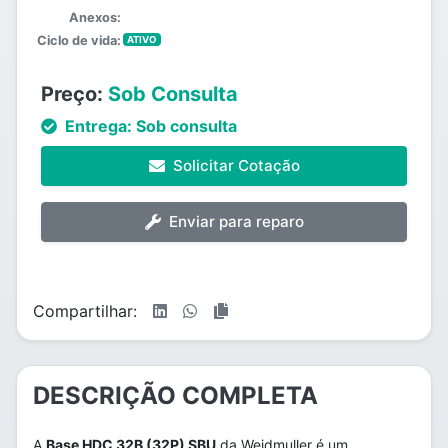
Anexos:
Ciclo de vida:
ATIVO
Preço:
Sob Consulta
Entrega:
Sob consulta
Solicitar Cotação
Enviar para reparo
Compartilhar:
DESCRIÇÃO COMPLETA
A
Base HDC 32B (32P) SBU
da Weidmuller é um