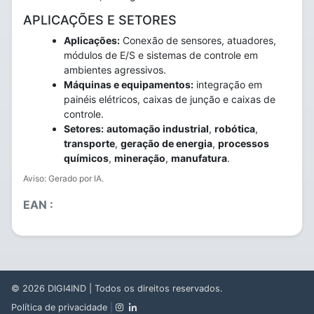
APLICAÇÕES E SETORES
Aplicações:
Conexão de sensores, atuadores,
módulos de E/S e sistemas de controle em
ambientes agressivos.
Máquinas e equipamentos:
integração em
painéis elétricos, caixas de junção e caixas de
controle.
Setores:
automação industrial
,
robótica
,
transporte
,
geração de energia
,
processos
químicos
,
mineração
,
manufatura
.
Aviso: Gerado por IA.
EAN :
© 2026
DIGI4IND
| Todos os direitos reservados.
Política de privacidade
|