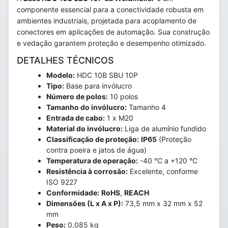
componente essencial para a conectividade robusta em
ambientes industriais, projetada para acoplamento de
conectores em aplicações de automação. Sua construção
e vedação garantem proteção e desempenho otimizado.
DETALHES TÉCNICOS
Modelo:
HDC 10B SBU 10P
Tipo:
Base para invólucro
Número de polos:
10 polos
Tamanho do invólucro:
Tamanho 4
Entrada de cabo:
1 x M20
Material do invólucro:
Liga de alumínio fundido
Classificação de proteção:
IP65
(Proteção
contra poeira e jatos de água)
Temperatura de operação:
-40 °C a +120 °C
Resistência à corrosão:
Excelente, conforme
ISO 9227
Conformidade:
RoHS
,
REACH
Dimensões (L x A x P):
73,5 mm x 32 mm x 52
mm
Peso:
0,085 kg