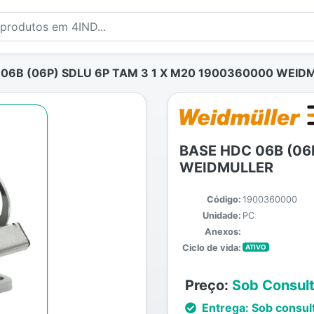
06B (06P) SDLU 6P TAM 3 1 X M20 1900360000 WEID
BASE HDC 06B (06
WEIDMULLER
Código:
1900360000
Unidade:
PC
Anexos:
Ciclo de vida:
ATIVO
Preço:
Sob Consul
Entrega:
Sob consul