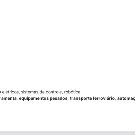
létricos, sistemas de controle, robótica
ramenta
,
equipamentos pesados
,
transporte ferroviário
,
automaçã