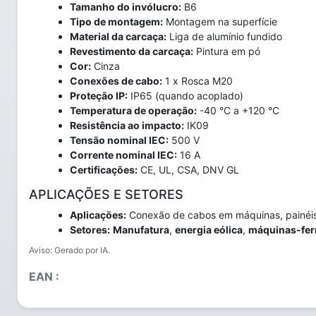
Tamanho do invólucro:
B6
Tipo de montagem:
Montagem na superfície
Material da carcaça:
Liga de alumínio fundido
Revestimento da carcaça:
Pintura em pó
Cor:
Cinza
Conexões de cabo:
1 x Rosca M20
Proteção IP:
IP65 (quando acoplado)
Temperatura de operação:
-40 °C a +120 °C
Resistência ao impacto:
IK09
Tensão nominal IEC:
500 V
Corrente nominal IEC:
16 A
Certificações:
CE, UL, CSA, DNV GL
APLICAÇÕES E SETORES
Aplicações:
Conexão de cabos em máquinas, painéis e
Setores:
Manufatura
,
energia eólica
,
máquinas-fer
Aviso: Gerado por IA.
EAN :