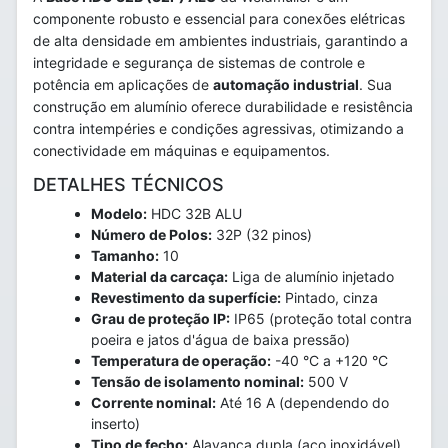
componente robusto e essencial para conexões elétricas
de alta densidade em ambientes industriais, garantindo a
integridade e segurança de sistemas de controle e
potência em aplicações de
automação industrial
. Sua
construção em alumínio oferece durabilidade e resistência
contra intempéries e condições agressivas, otimizando a
conectividade em máquinas e equipamentos.
DETALHES TÉCNICOS
Modelo:
HDC 32B ALU
Número de Polos:
32P (32 pinos)
Tamanho:
10
Material da carcaça:
Liga de alumínio injetado
Revestimento da superfície:
Pintado, cinza
Grau de proteção IP:
IP65 (proteção total contra
poeira e jatos d'água de baixa pressão)
Temperatura de operação:
-40 °C a +120 °C
Tensão de isolamento nominal:
500 V
Corrente nominal:
Até 16 A (dependendo do
inserto)
Tipo de fecho:
Alavanca dupla (aço inoxidável)