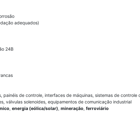
orrosão
edação adequados)
ão 24B
vancas
painéis de controle, interfaces de máquinas, sistemas de controle d
es, válvulas solenoides, equipamentos de comunicação industrial
ímico
,
energia (eólica/solar)
,
mineração
,
ferroviário