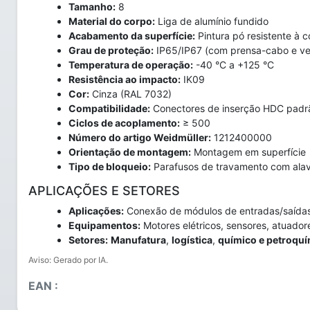
Tamanho:
8
Material do corpo:
Liga de alumínio fundido
Acabamento da superfície:
Pintura pó resistente à c
Grau de proteção:
IP65/IP67 (com prensa-cabo e v
Temperatura de operação:
-40 °C a +125 °C
Resistência ao impacto:
IK09
Cor:
Cinza (RAL 7032)
Compatibilidade:
Conectores de inserção HDC padr
Ciclos de acoplamento:
≥ 500
Número do artigo Weidmüller:
1212400000
Orientação de montagem:
Montagem em superfície
Tipo de bloqueio:
Parafusos de travamento com ala
APLICAÇÕES E SETORES
Aplicações:
Conexão de módulos de entradas/saídas, 
Equipamentos:
Motores elétricos, sensores, atuador
Setores:
Manufatura
,
logística
,
químico e petroqu
Aviso: Gerado por IA.
EAN :