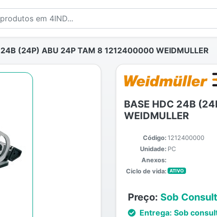
24B (24P) ABU 24P TAM 8 1212400000 WEIDMULLER
BASE HDC 24B (24
WEIDMULLER
Código:
1212400000
Unidade:
PC
Anexos:
Ciclo de vida:
ATIVO
Preço:
Sob Consul
Entrega:
Sob consul