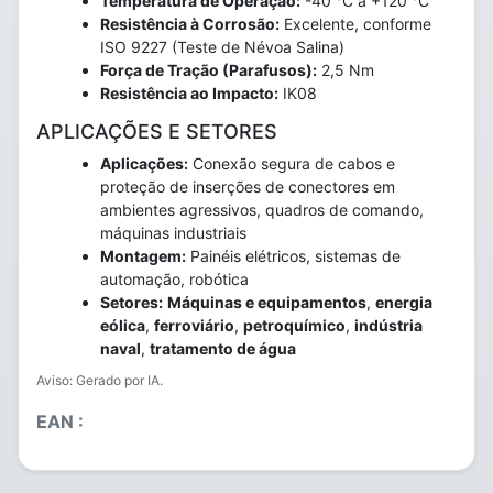
Temperatura de Operação:
-40 °C a +120 °C
Resistência à Corrosão:
Excelente, conforme
ISO 9227 (Teste de Névoa Salina)
Força de Tração (Parafusos):
2,5 Nm
Resistência ao Impacto:
IK08
APLICAÇÕES E SETORES
Aplicações:
Conexão segura de cabos e
proteção de inserções de conectores em
ambientes agressivos, quadros de comando,
máquinas industriais
Montagem:
Painéis elétricos, sistemas de
automação, robótica
Setores:
Máquinas e equipamentos
,
energia
eólica
,
ferroviário
,
petroquímico
,
indústria
naval
,
tratamento de água
Aviso: Gerado por IA.
EAN :