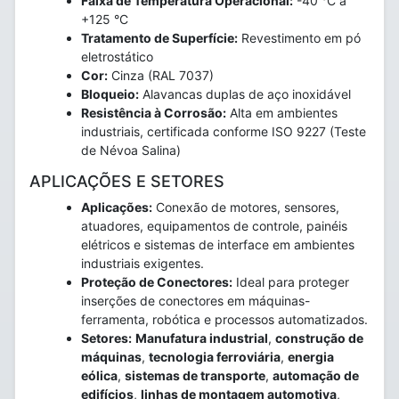
Faixa de Temperatura Operacional:
-40 °C a
+125 °C
Tratamento de Superfície:
Revestimento em pó
eletrostático
Cor:
Cinza (RAL 7037)
Bloqueio:
Alavancas duplas de aço inoxidável
Resistência à Corrosão:
Alta em ambientes
industriais, certificada conforme ISO 9227 (Teste
de Névoa Salina)
APLICAÇÕES E SETORES
Aplicações:
Conexão de motores, sensores,
atuadores, equipamentos de controle, painéis
elétricos e sistemas de interface em ambientes
industriais exigentes.
Proteção de Conectores:
Ideal para proteger
inserções de conectores em máquinas-
ferramenta, robótica e processos automatizados.
Setores:
Manufatura industrial
,
construção de
máquinas
,
tecnologia ferroviária
,
energia
eólica
,
sistemas de transporte
,
automação de
edifícios
,
linhas de montagem automotiva
,