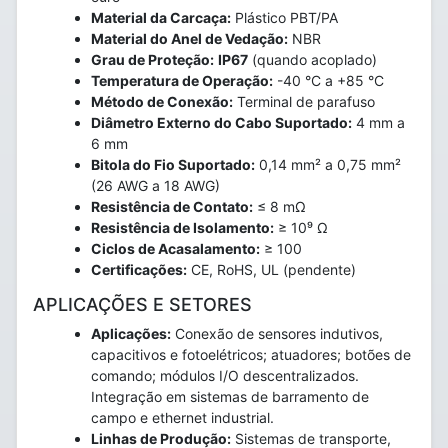
Material da Carcaça:
Plástico PBT/PA
Material do Anel de Vedação:
NBR
Grau de Proteção:
IP67
(quando acoplado)
Temperatura de Operação:
-40 °C a +85 °C
Método de Conexão:
Terminal de parafuso
Diâmetro Externo do Cabo Suportado:
4 mm a
6 mm
Bitola do Fio Suportado:
0,14 mm² a 0,75 mm²
(26 AWG a 18 AWG)
Resistência de Contato:
≤ 8 mΩ
Resistência de Isolamento:
≥ 10⁹ Ω
Ciclos de Acasalamento:
≥ 100
Certificações:
CE, RoHS, UL (pendente)
APLICAÇÕES E SETORES
Aplicações:
Conexão de sensores indutivos,
capacitivos e fotoelétricos; atuadores; botões de
comando; módulos I/O descentralizados.
Integração em sistemas de barramento de
campo e ethernet industrial.
Linhas de Produção:
Sistemas de transporte,