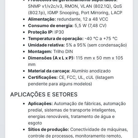
SNMP v1/v2c/v3, RMON, VLAN (802.1Q), QoS
(802.1p), IGMP Snooping, Port Mirroring, LACP
Alimentação:
redundante, 12 a 48 VCC
Consumo de energia:
5,5 W (7,48 CV)
Proteção IP:
IP30
Temperatura de operação:
-40 °C a +75 °C
Umidade relativa:
5% a 95% (sem condensação)
Montagem:
Trilho DIN
Dimensões (A x L x P):
115 mm x 50 mm x 105
mm
Material da carcaça:
Alumínio anodizado
Certificações:
CE, FCC, UL, cUL (listagem
pendente para alguns modelos)
APLICAÇÕES E SETORES
Aplicações:
Automação de fábricas, automação
predial, sistemas de transporte inteligentes,
energias renováveis, tratamento de água e
esgoto
Sítios de produção:
Conectividade de máquinas,
controle de processos, monitoramento remoto,