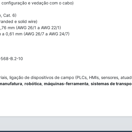
 configuração e vedação com o cabo)
, Cat. 6)
anded e solid wire)
,76 mm (AWG 26/1 a AWG 22/1)
 a 0,61 mm (AWG 26/7 a AWG 24/7)
-568-B.2-10
ais, ligação de dispositivos de campo (PLCs, HMIs, sensores, atuador
manufatura
,
robótica
,
máquinas-ferramenta
,
sistemas de transpor