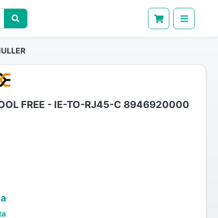
MULLER
OL FREE - IE-TO-RJ45-C 8946920000
ta
ta