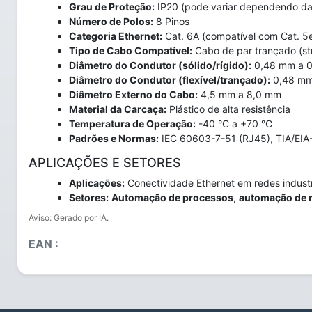
Grau de Proteção:
IP20 (pode variar dependendo da
Número de Polos:
8 Pinos
Categoria Ethernet:
Cat. 6A (compatível com Cat. 5e
Tipo de Cabo Compatível:
Cabo de par trançado (str
Diâmetro do Condutor (sólido/rígido):
0,48 mm a 0
Diâmetro do Condutor (flexível/trançado):
0,48 mm
Diâmetro Externo do Cabo:
4,5 mm a 8,0 mm
Material da Carcaça:
Plástico de alta resistência
Temperatura de Operação:
-40 °C a +70 °C
Padrões e Normas:
IEC 60603-7-51 (RJ45), TIA/EIA
APLICAÇÕES E SETORES
Aplicações:
Conectividade Ethernet em redes industri
Setores:
Automação de processos
,
automação de 
Aviso: Gerado por IA.
EAN :