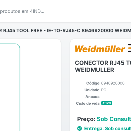
RJ45 TOOL FREE - IE-TO-RJ45-C 8946920000 WEID
CONECTOR RJ45 TO
WEIDMULLER
Código:
8946920000
Unidade:
PC
Anexos:
Ciclo de vida:
ATIVO
Preço:
Sob Consul
Entrega:
Sob consul