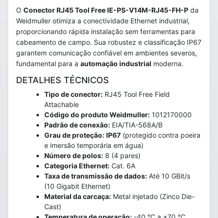
O
Conector RJ45 Tool Free IE-PS-V14M-RJ45-FH-P
da
Weidmuller otimiza a conectividade Ethernet industrial,
proporcionando rápida instalação sem ferramentas para
cabeamento de campo. Sua robustez e classificação IP67
garantem comunicação confiável em ambientes severos,
fundamental para a
automação industrial
moderna.
DETALHES TÉCNICOS
Tipo de conector:
RJ45 Tool Free Field
Attachable
Código do produto Weidmuller:
1012170000
Padrão de conexão:
EIA/TIA-568A/B
Grau de proteção:
IP67
(protegido contra poeira
e imersão temporária em água)
Número de polos:
8 (4 pares)
Categoria Ethernet:
Cat. 6A
Taxa de transmissão de dados:
Até 10 GBit/s
(10 Gigabit Ethernet)
Material da carcaça:
Metal injetado (Zinco Die-
Cast)
Temperatura de operação:
-40 °C a +70 °C