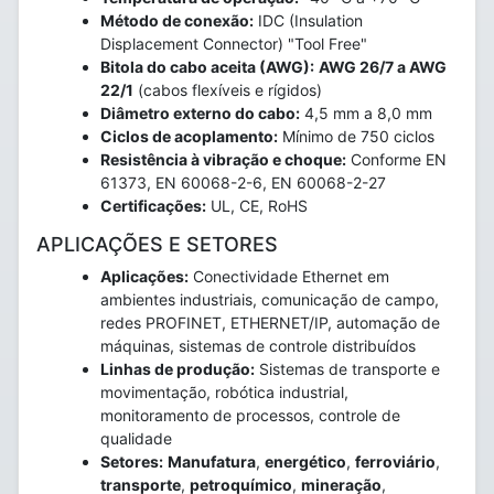
Método de conexão:
IDC (Insulation
Displacement Connector) "Tool Free"
Bitola do cabo aceita (AWG):
AWG 26/7 a AWG
22/1
(cabos flexíveis e rígidos)
Diâmetro externo do cabo:
4,5 mm a 8,0 mm
Ciclos de acoplamento:
Mínimo de 750 ciclos
Resistência à vibração e choque:
Conforme EN
61373, EN 60068-2-6, EN 60068-2-27
Certificações:
UL, CE, RoHS
APLICAÇÕES E SETORES
Aplicações:
Conectividade Ethernet em
ambientes industriais, comunicação de campo,
redes PROFINET, ETHERNET/IP, automação de
máquinas, sistemas de controle distribuídos
Linhas de produção:
Sistemas de transporte e
movimentação, robótica industrial,
monitoramento de processos, controle de
qualidade
Setores:
Manufatura
,
energético
,
ferroviário
,
transporte
,
petroquímico
,
mineração
,