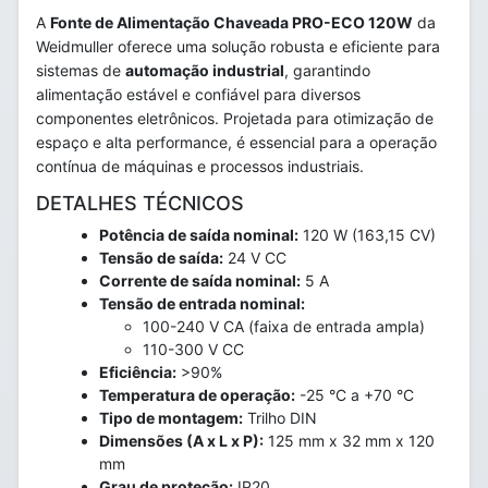
A
Fonte de Alimentação Chaveada PRO-ECO 120W
da
Weidmuller oferece uma solução robusta e eficiente para
sistemas de
automação industrial
, garantindo
alimentação estável e confiável para diversos
componentes eletrônicos. Projetada para otimização de
espaço e alta performance, é essencial para a operação
contínua de máquinas e processos industriais.
DETALHES TÉCNICOS
Potência de saída nominal:
120 W (163,15 CV)
Tensão de saída:
24 V CC
Corrente de saída nominal:
5 A
Tensão de entrada nominal:
100-240 V CA (faixa de entrada ampla)
110-300 V CC
Eficiência:
>90%
Temperatura de operação:
-25 °C a +70 °C
Tipo de montagem:
Trilho DIN
Dimensões (A x L x P):
125 mm x 32 mm x 120
mm
Grau de proteção:
IP20