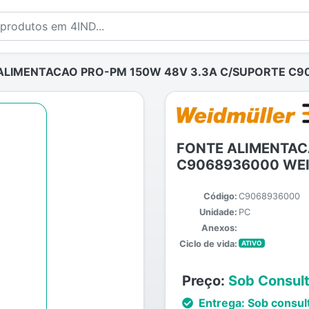
ALIMENTACAO PRO-PM 150W 48V 3.3A C/SUPORTE C
FONTE ALIMENTAC
C9068936000 WE
Código:
C9068936000
Unidade:
PC
Anexos:
Ciclo de vida:
ATIVO
Preço:
Sob Consul
Entrega:
Sob consul