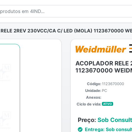
ELE 2REV 230VCC/CA C/ LED (MOLA) 1123670000 W
ACOPLADOR RELE 
1123670000 WEID
Código:
1123670000
Unidade:
PC
Anexos:
Ciclo de vida:
ATIVO
Preço:
Sob Consul
Entrega:
Sob consul