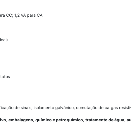
ara CC; 1,2 VA para CA
nal)
tatos
ficação de sinais, isolamento galvânico, comutação de cargas resisti
ivo
,
embalagens
,
químico e petroquímico
,
tratamento de água
,
a