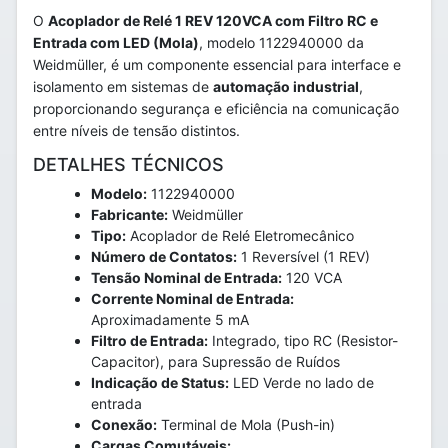
O
Acoplador de Relé 1 REV 120VCA com Filtro RC e
Entrada com LED (Mola)
, modelo 1122940000 da
Weidmüller, é um componente essencial para interface e
isolamento em sistemas de
automação industrial
,
proporcionando segurança e eficiência na comunicação
entre níveis de tensão distintos.
DETALHES TÉCNICOS
Modelo:
1122940000
Fabricante:
Weidmüller
Tipo:
Acoplador de Relé Eletromecânico
Número de Contatos:
1 Reversível (1 REV)
Tensão Nominal de Entrada:
120 VCA
Corrente Nominal de Entrada:
Aproximadamente 5 mA
Filtro de Entrada:
Integrado, tipo RC (Resistor-
Capacitor), para Supressão de Ruídos
Indicação de Status:
LED Verde no lado de
entrada
Conexão:
Terminal de Mola (Push-in)
Cargas Comutáveis: