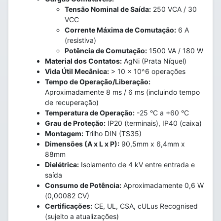
Tensão Nominal de Saída:
250 VCA / 30
VCC
Corrente Máxima de Comutação:
6 A
(resistiva)
Potência de Comutação:
1500 VA / 180 W
Material dos Contatos:
AgNi (Prata Níquel)
Vida Útil Mecânica:
> 10 x 10^6 operações
Tempo de Operação/Liberação:
Aproximadamente 8 ms / 6 ms (incluindo tempo
de recuperação)
Temperatura de Operação:
-25 °C a +60 °C
Grau de Proteção:
IP20 (terminais), IP40 (caixa)
Montagem:
Trilho DIN (TS35)
Dimensões (A x L x P):
90,5mm x 6,4mm x
88mm
Dielétrica:
Isolamento de 4 kV entre entrada e
saída
Consumo de Potência:
Aproximadamente 0,6 W
(0,00082 CV)
Certificações:
CE, UL, CSA, cULus Recognised
(sujeito a atualizações)