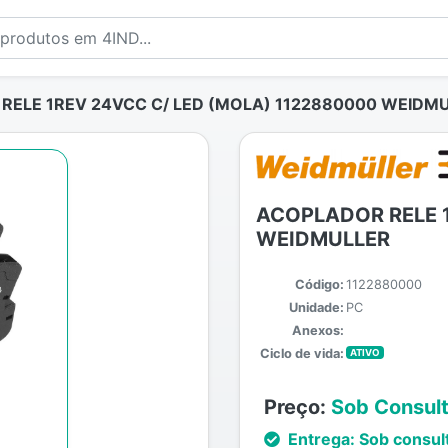
ELE 1REV 24VCC C/ LED (MOLA) 1122880000 WEIDM
ACOPLADOR RELE 1
WEIDMULLER
Código:
1122880000
Unidade:
PC
Anexos:
Ciclo de vida:
ATIVO
Preço:
Sob Consul
Entrega:
Sob consul