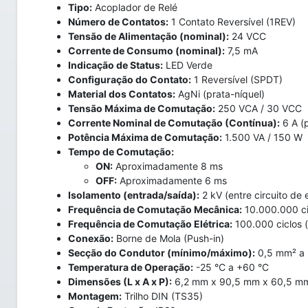
Tipo:
Acoplador de Relé
Número de Contatos:
1 Contato Reversível (1REV)
Tensão de Alimentação (nominal):
24 VCC
Corrente de Consumo (nominal):
7,5 mA
Indicação de Status:
LED Verde
Configuração do Contato:
1 Reversível (SPDT)
Material dos Contatos:
AgNi (prata-níquel)
Tensão Máxima de Comutação:
250 VCA / 30 VCC
Corrente Nominal de Comutação (Contínua):
6 A (p
Potência Máxima de Comutação:
1.500 VA / 150 W
Tempo de Comutação:
ON:
Aproximadamente 8 ms
OFF:
Aproximadamente 6 ms
Isolamento (entrada/saída):
2 kV (entre circuito de 
Frequência de Comutação Mecânica:
10.000.000 ci
Frequência de Comutação Elétrica:
100.000 ciclos (
Conexão:
Borne de Mola (Push-in)
Secção do Condutor (mínimo/máximo):
0,5 mm² a 
Temperatura de Operação:
-25 °C a +60 °C
Dimensões (L x A x P):
6,2 mm x 90,5 mm x 60,5 m
Montagem:
Trilho DIN (TS35)