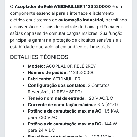
O
Acoplador de Relé WEIDMULLER 1123530000
é um
componente essencial para a interface e isolamento
elétrico em sistemas de
automação industrial
, permitindo
a conversão de sinais de controle de baixa potência em
saídas capazes de comutar cargas maiores. Sua função
principal é garantir a proteção de circuitos sensíveis e a
estabilidade operacional em ambientes industriais.
DETALHES TÉCNICOS
Modelo:
ACOPLADOR RELÉ 2REV
Número de pedido:
1123530000
Fabricante:
WEIDMULLER
Configuração dos contatos:
2 Contatos
Reversíveis (2 REV - SPDT)
Tensão nominal de entrada:
120 V AC/DC
Corrente de comutação máxima:
6 A (AC-1)
Potência de comutação máxima AC:
1,5 kVA
para 230 V AC
Potência de comutação máxima DC:
144 W
para 24 V DC
Resistência de isolamento:
>= 100 MOhm