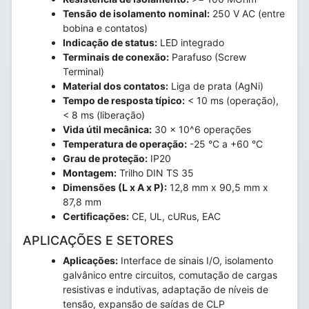
Tensão de isolamento nominal:
250 V AC (entre
bobina e contatos)
Indicação de status:
LED integrado
Terminais de conexão:
Parafuso (Screw
Terminal)
Material dos contatos:
Liga de prata (AgNi)
Tempo de resposta típico:
< 10 ms (operação),
< 8 ms (liberação)
Vida útil mecânica:
30 x 10^6 operações
Temperatura de operação:
-25 °C a +60 °C
Grau de proteção:
IP20
Montagem:
Trilho DIN TS 35
Dimensões (L x A x P):
12,8 mm x 90,5 mm x
87,8 mm
Certificações:
CE, UL, cURus, EAC
APLICAÇÕES E SETORES
Aplicações:
Interface de sinais I/O, isolamento
galvânico entre circuitos, comutação de cargas
resistivas e indutivas, adaptação de níveis de
tensão, expansão de saídas de CLP