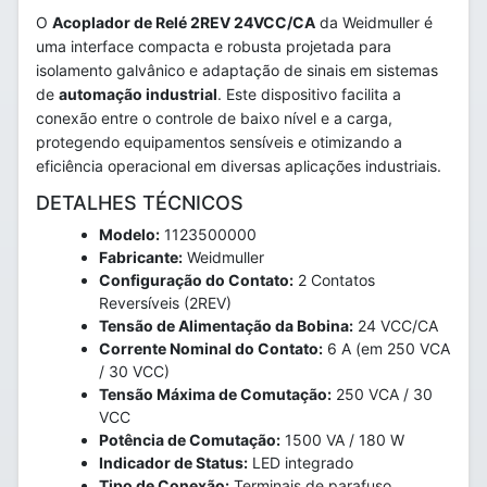
O
Acoplador de Relé 2REV 24VCC/CA
da Weidmuller é
uma interface compacta e robusta projetada para
isolamento galvânico e adaptação de sinais em sistemas
de
automação industrial
. Este dispositivo facilita a
conexão entre o controle de baixo nível e a carga,
protegendo equipamentos sensíveis e otimizando a
eficiência operacional em diversas aplicações industriais.
DETALHES TÉCNICOS
Modelo:
1123500000
Fabricante:
Weidmuller
Configuração do Contato:
2 Contatos
Reversíveis (2REV)
Tensão de Alimentação da Bobina:
24 VCC/CA
Corrente Nominal do Contato:
6 A (em 250 VCA
/ 30 VCC)
Tensão Máxima de Comutação:
250 VCA / 30
VCC
Potência de Comutação:
1500 VA / 180 W
Indicador de Status:
LED integrado
Tipo de Conexão:
Terminais de parafuso