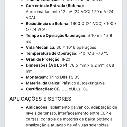
Corrente de Entrada (Bobina):
Aproximadamente 12 mA (24 VCC) / 20 mA (24
VCA)
Resistência da Bobina:
1600 Ω (24 VCC) / 1000
Ω (24 VCA)
Tempo de Operação/Liberação:
≤ 10 ms / ≤ 8
ms
Vida Mecânica:
30 x 10^6 operações
Temperatura de Operação:
-40 °C a +70 °C
Grau de Proteção:
IP20
Dimensões (A x L x P):
78,5 mm x 6,2 mm x 88
mm
Montagem:
Trilho DIN TS 35
Material da Caixa:
Plástico autoextinguível
Certificações:
CE, UL, cULus, GL
APLICAÇÕES E SETORES
Aplicações:
Isolamento galvânico, adaptação de
níveis de tensão, interfaceamento entre CLP e
cargas, controle de motores de baixa potência,
sinalização e atuação de válvulas solenoides.