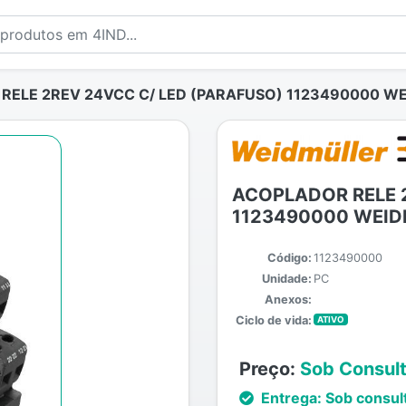
ELE 2REV 24VCC C/ LED (PARAFUSO) 1123490000 W
ACOPLADOR RELE 
1123490000 WEID
Código:
1123490000
Unidade:
PC
Anexos:
Ciclo de vida:
ATIVO
Preço:
Sob Consul
Entrega:
Sob consul