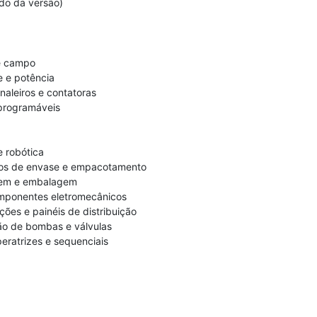
do da versão)
de campo
e e potência
aleiros e contatoras
 programáveis
 robótica
os de envase e empacotamento
gem e embalagem
ponentes eletromecânicos
ões e painéis de distribuição
o de bombas e válvulas
eratrizes e sequenciais