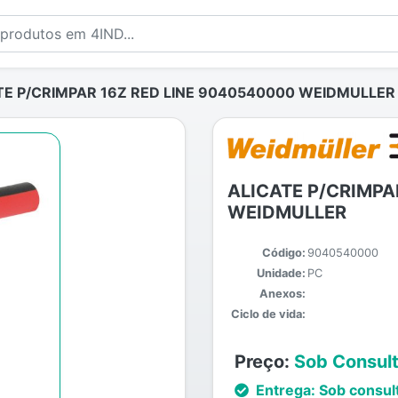
TE P/CRIMPAR 16Z RED LINE 9040540000 WEIDMULLER
ALICATE P/CRIMPA
WEIDMULLER
Código:
9040540000
Unidade:
PC
Anexos:
Ciclo de vida:
Preço:
Sob Consul
Entrega:
Sob consul