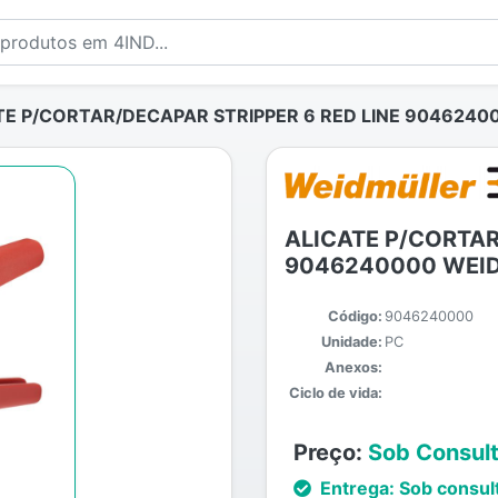
TE P/CORTAR/DECAPAR STRIPPER 6 RED LINE 904624
ALICATE P/CORTAR
9046240000 WEI
Código:
9046240000
Unidade:
PC
Anexos:
Ciclo de vida:
Preço:
Sob Consul
Entrega:
Sob consul