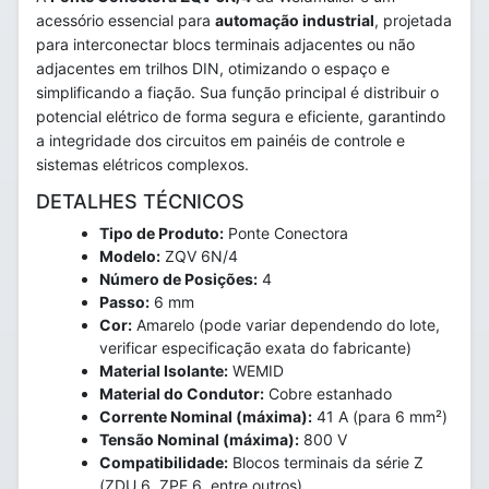
acessório essencial para
automação industrial
, projetada
para interconectar blocs terminais adjacentes ou não
adjacentes em trilhos DIN, otimizando o espaço e
simplificando a fiação. Sua função principal é distribuir o
potencial elétrico de forma segura e eficiente, garantindo
a integridade dos circuitos em painéis de controle e
sistemas elétricos complexos.
DETALHES TÉCNICOS
Tipo de Produto:
Ponte Conectora
Modelo:
ZQV 6N/4
Número de Posições:
4
Passo:
6 mm
Cor:
Amarelo (pode variar dependendo do lote,
verificar especificação exata do fabricante)
Material Isolante:
WEMID
Material do Condutor:
Cobre estanhado
Corrente Nominal (máxima):
41 A (para 6 mm²)
Tensão Nominal (máxima):
800 V
Compatibilidade:
Blocos terminais da série Z
(ZDU 6, ZPE 6, entre outros)