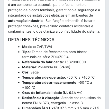
é um componente essencial para o fechamento e
proteção de blocos terminais, garantindo a segurança e a
integridade de instalações elétricas em ambientes de
automação industrial
. Sua função primordial é isolar e
proteger conexões, prevenindo contatos acidentais e
contaminantes, o que otimiza a confiabilidade do sistema.
DETALHES TÉCNICOS
Modelo:
ZAP/TW4
Tipo:
Tampa de fechamento para blocos
terminais da série ZDU/ZPE 4
Referência do fabricante:
1632090000
Material:
Poliamida 66 (PA66)
Cor:
Bege
Temperatura de operação:
-50 °C a +100 °C
Temperatura de armazenamento:
-50 °C a
+100 °C
Grau de inflamabilidade (UL 94):
V-0
Resistência à vibração:
Atende aos requisitos da
norma EN 61373, categoria 1 classe B
Dimensões (A x L x P):
37,5 mm x 1,5 mm x 71,5