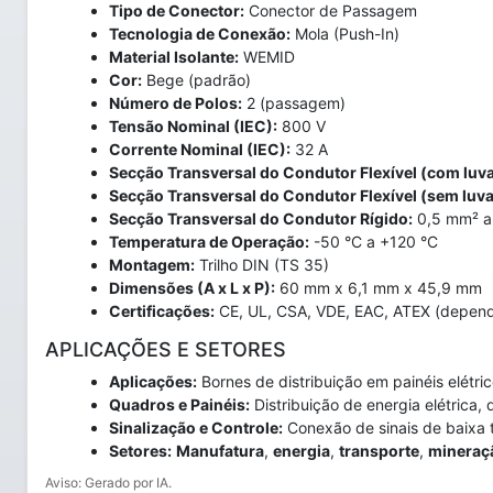
Tipo de Conector:
Conector de Passagem
Tecnologia de Conexão:
Mola (Push-In)
Material Isolante:
WEMID
Cor:
Bege (padrão)
Número de Polos:
2 (passagem)
Tensão Nominal (IEC):
800 V
Corrente Nominal (IEC):
32 A
Secção Transversal do Condutor Flexível (com luva
Secção Transversal do Condutor Flexível (sem luva
Secção Transversal do Condutor Rígido:
0,5 mm² a
Temperatura de Operação:
-50 °C a +120 °C
Montagem:
Trilho DIN (TS 35)
Dimensões (A x L x P):
60 mm x 6,1 mm x 45,9 mm
Certificações:
CE, UL, CSA, VDE, EAC, ATEX (depend
APLICAÇÕES E SETORES
Aplicações:
Bornes de distribuição em painéis elétri
Quadros e Painéis:
Distribuição de energia elétrica
Sinalização e Controle:
Conexão de sinais de baixa 
Setores:
Manufatura
,
energia
,
transporte
,
mineraç
Aviso: Gerado por IA.