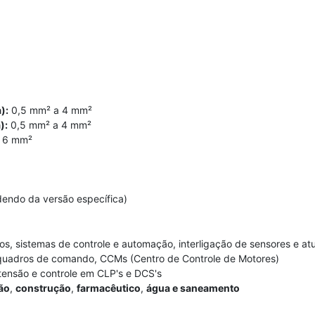
):
0,5 mm² a 4 mm²
):
0,5 mm² a 4 mm²
 6 mm²
endo da versão específica)
cos, sistemas de controle e automação, interligação de sensores e 
, quadros de comando, CCMs (Centro de Controle de Motores)
tensão e controle em CLP's e DCS's
ão
,
construção
,
farmacêutico
,
água e saneamento