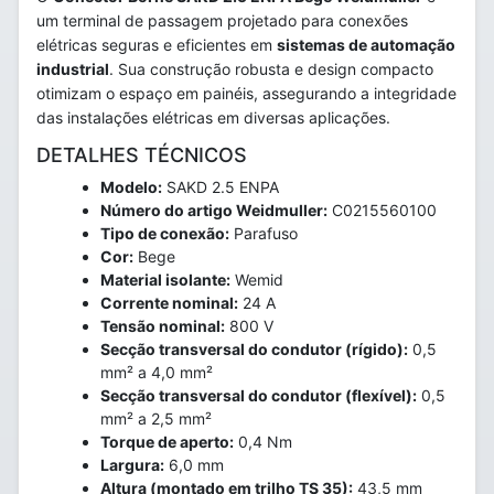
um terminal de passagem projetado para conexões
elétricas seguras e eficientes em
sistemas de automação
industrial
. Sua construção robusta e design compacto
otimizam o espaço em painéis, assegurando a integridade
das instalações elétricas em diversas aplicações.
DETALHES TÉCNICOS
Modelo:
SAKD 2.5 ENPA
Número do artigo Weidmuller:
C0215560100
Tipo de conexão:
Parafuso
Cor:
Bege
Material isolante:
Wemid
Corrente nominal:
24 A
Tensão nominal:
800 V
Secção transversal do condutor (rígido):
0,5
mm² a 4,0 mm²
Secção transversal do condutor (flexível):
0,5
mm² a 2,5 mm²
Torque de aperto:
0,4 Nm
Largura:
6,0 mm
Altura (montado em trilho TS 35):
43,5 mm